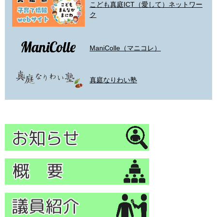
こども真庭ICT（愛して）ネットワー
ク
ManiColle（マニコレ）
真庭なりわい塾