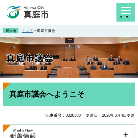
ペ
メ
ー
ニ
ジ
ュ
の
ー
先
を
トップ
>
真庭市議会
現在地
頭
飛
で
ば
す
し
。
て
真庭市議会
本
文
へ
本
文
真庭市議会へようこそ
記事番号：0020388
更新日：2020年3月4日更新