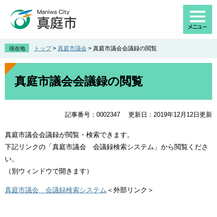
ペ
メ
ー
ニ
ジ
ュ
の
ー
先
を
トップ
>
真庭市議会
>
真庭市議会会議録の閲覧
現在地
頭
飛
で
ば
本
す
し
文
真庭市議会会議録の閲覧
。
て
本
文
記事番号：0002347
更新日：2019年12月12日更新
へ
真庭市議会会議録が閲覧・検索できます。
下記リンクの「真庭市議会 会議録検索システム」から閲覧くださ
い。
（別ウィンドウで開きます）
真庭市議会 会議録検索システム
＜外部リンク＞