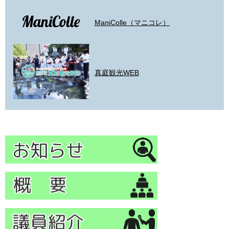
ManiColle（マニコレ）
真庭観光WEB