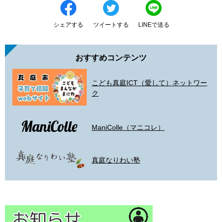
シェアする
ツイートする
LINEで送る
おすすめコンテンツ
こども真庭ICT（愛して）ネットワー
ク
ManiColle（マニコレ）
真庭なりわい塾