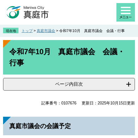
ペ
メ
ー
ニ
ジ
ュ
の
ー
先
を
トップ
>
真庭市議会
>
令和7年10月 真庭市議会 会議・行事
現在地
頭
飛
で
ば
本
す
し
文
令和7年10月 真庭市議会 会議・
。
て
行事
本
文
へ
ページ内目次
記事番号：0107676
更新日：2025年10月15日更新
真庭市議会の会議予定