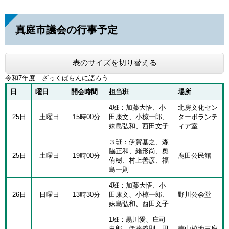
真庭市議会の行事予定
表のサイズを切り替える
令和7年度 ざっくばらんに語ろう
日
曜日
開会時間
担当班
場所
4班：加藤大悟、小
北房文化セン
25日
土曜日
15時00分
田康文、小椋一郎、
ターボランテ
妹島弘和、西田文子
ィア室
３班：伊賀基之、森
脇正和、緒形尚、奥
25日
土曜日
19時00分
鹿田公民館
侑樹、村上善彦、福
島一則
4班：加藤大悟、小
26日
日曜日
13時30分
田康文、小椋一郎、
野川公会堂
妹島弘和、西田文子
1班：黒川愛、庄司
史郎、伊藤義則、田
蒜山校地三座