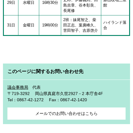
29日
水曜日
16時30分
島吉章、谷本彰良、
館
長尾修
2班：妹尾智之、柴
ハイランド落
31日
金曜日
19時00分
田正志、葉廣峰久、
合
苦田智子、吉原啓介
このページに関するお問い合わせ先
議会事務局
代表
〒719-3292
岡山県真庭市久世2927－2 本庁舎4F
Tel：0867-42-1272
Fax：0867-42-1420
メールでのお問い合わせはこちら