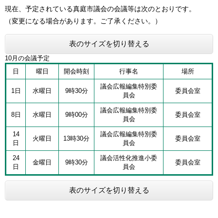
現在、予定されている真庭市議会の会議等は次のとおりです。
（変更になる場合があります。ご了承ください。）
表のサイズを切り替える
10月の会議予定
日
曜日
開会時刻
行事名
場所
議会広報編集特別委
1日
水曜日
9時30分
委員会室
員会
議会広報編集特別委
8日
水曜日
9時00分
委員会室
員会
14
議会広報編集特別委
火曜日
13時30分
委員会室
日
員会
24
議会活性化推進小委
金曜日
9時30分
委員会室
日
員会
表のサイズを切り替える