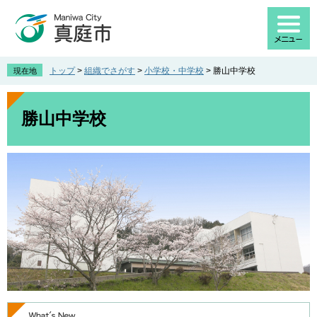
ペ
メ
ー
ニ
ジ
ュ
の
ー
先
を
トップ
>
組織でさがす
>
小学校・中学校
>
勝山中学校
現在地
頭
飛
で
ば
本
す
し
文
勝山中学校
。
て
本
文
へ