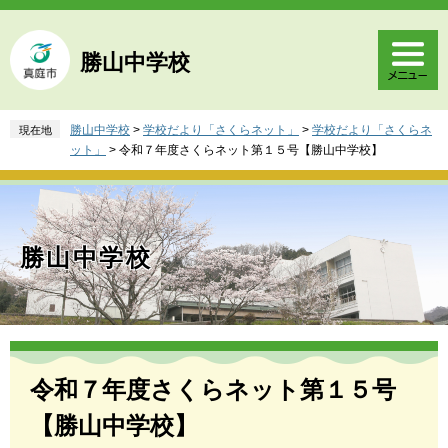
ペ
メ
ー
ニ
ジ
ュ
勝山中学校
の
ー
先
を
頭
飛
勝山中学校
>
学校だより「さくらネット」
>
学校だより「さくらネ
現在地
で
ば
ット」
>
令和７年度さくらネット第１５号【勝山中学校】
す
し
。
て
本
文
へ
勝山中学校
本
文
令和７年度さくらネット第１５号
【勝山中学校】