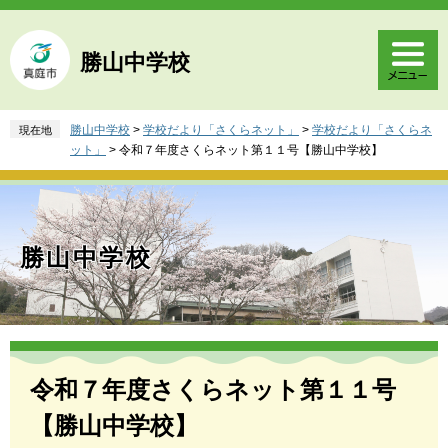
ペ
メ
ー
ニ
ジ
ュ
勝山中学校
の
ー
先
を
頭
飛
勝山中学校
>
学校だより「さくらネット」
>
学校だより「さくらネ
現在地
で
ば
ット」
>
令和７年度さくらネット第１１号【勝山中学校】
す
し
。
て
本
文
へ
勝山中学校
本
文
令和７年度さくらネット第１１号
【勝山中学校】