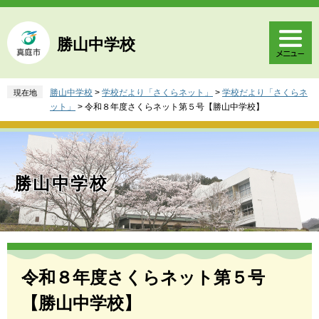
ペ
メ
ー
ニ
ジ
ュ
勝山中学校
の
ー
先
を
頭
飛
勝山中学校
>
学校だより「さくらネット」
>
学校だより「さくらネ
現在地
で
ば
ット」
>
令和８年度さくらネット第５号【勝山中学校】
す
し
。
て
本
文
へ
勝山中学校
本
文
令和８年度さくらネット第５号
【勝山中学校】