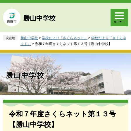
ペ
メ
ー
ニ
ジ
ュ
勝山中学校
の
ー
先
を
頭
飛
勝山中学校
>
学校だより「さくらネット」
>
学校だより「さくらネ
現在地
で
ば
ット」
>
令和７年度さくらネット第１３号【勝山中学校】
す
し
。
て
本
文
へ
勝山中学校
本
文
令和７年度さくらネット第１３号
【勝山中学校】