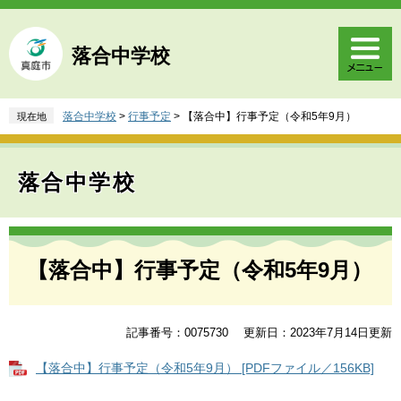
ペ
メ
ー
ニ
ジ
ュ
落合中学校
の
ー
先
を
頭
飛
落合中学校
>
行事予定
>
【落合中】行事予定（令和5年9月）
現在地
で
ば
す
し
。
て
落合中学校
本
文
へ
本
文
【落合中】行事予定（令和5年9月）
記事番号：0075730
更新日：2023年7月14日更新
【落合中】行事予定（令和5年9月） [PDFファイル／156KB]