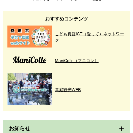
おすすめコンテンツ
こども真庭ICT（愛して）ネットワー
ク
ManiColle（マニコレ）
真庭観光WEB
お知らせ