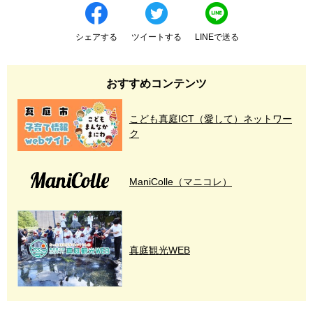
シェアする
ツイートする
LINEで送る
おすすめコンテンツ
こども真庭ICT（愛して）ネットワー
ク
ManiColle（マニコレ）
真庭観光WEB