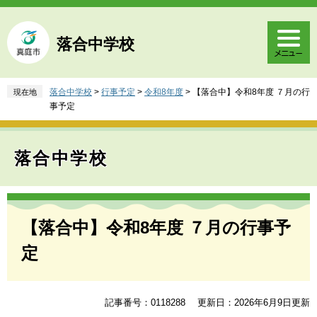
ペ
メ
ー
ニ
ジ
ュ
落合中学校
の
ー
先
を
頭
飛
落合中学校
>
行事予定
>
令和8年度
>
【落合中】令和8年度 ７月の行
現在地
で
ば
事予定
す
し
。
て
本
落合中学校
文
へ
本
文
【落合中】令和8年度 ７月の行事予
定
記事番号：0118288
更新日：2026年6月9日更新