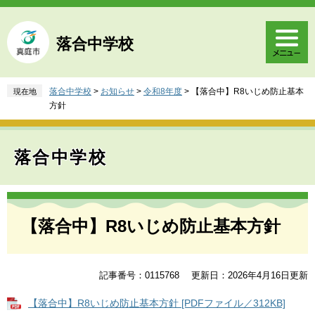
ペ
メ
ー
ニ
ジ
ュ
落合中学校
の
ー
先
を
頭
飛
落合中学校
>
お知らせ
>
令和8年度
>
【落合中】R8いじめ防止基本
現在地
で
ば
方針
す
し
。
て
本
落合中学校
文
へ
本
文
【落合中】R8いじめ防止基本方針
記事番号：0115768
更新日：2026年4月16日更新
【落合中】R8いじめ防止基本方針 [PDFファイル／312KB]