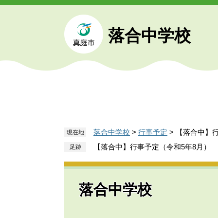
ペ
メ
ー
ニ
ジ
ュ
落合中学校
の
ー
先
を
頭
飛
で
ば
す
し
。
て
本
文
落合中学校
>
行事予定
>
【落合中】行
現在地
へ
【落合中】行事予定（令和5年8月）
落合中学校