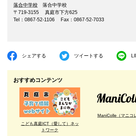
落合中学校
落合中学校
〒719-3155
真庭市下方625
Tel：0867-52-1106
Fax：0867-52-7033
シェアする
ツイートする
L
おすすめコンテンツ
ManiColle（マニコ
こども真庭ICT（愛して）ネッ
トワーク