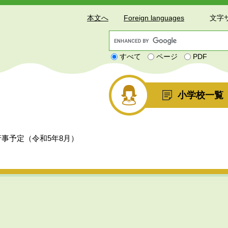
本文へ
Foreign languages
文字
G
o
すべて
ページ
PDF
o
g
l
e
小学校一覧
カ
ス
タ
ム
事予定（令和5年8月）
検
索