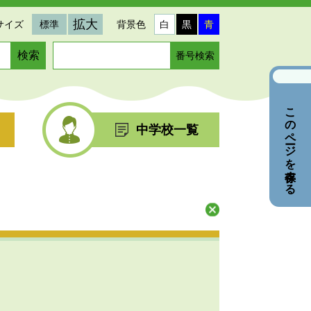
拡大
サイズ
標準
背景色
白
黒
青
ペ
ー
ジ
番
このページを保存する
号
を
中学校一覧
入
力