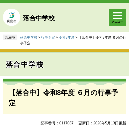
ペ
メ
ー
ニ
ジ
ュ
落合中学校
の
ー
先
を
頭
飛
落合中学校
>
行事予定
>
令和8年度
>
【落合中】令和8年度 ６月の行
現在地
で
ば
事予定
す
し
。
て
本
落合中学校
文
へ
本
文
【落合中】令和8年度 ６月の行事予
定
記事番号：0117037
更新日：2026年5月13日更新