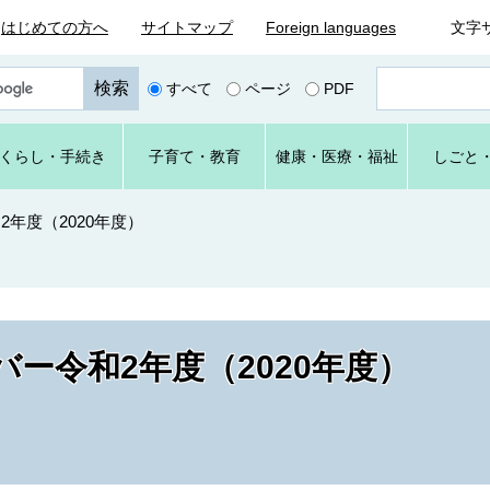
はじめての方へ
サイトマップ
Foreign languages
文字
ペ
すべて
ページ
PDF
ー
ジ
番
くらし
・手続き
子育て
・教育
健康・
医療・
福祉
しごと
号
を
入
年度（2020年度）
力
ー令和2年度（2020年度）