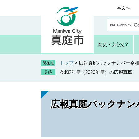
ペ
メ
本文へ
ー
ニ
ジ
ュ
G
の
ー
o
先
を
o
頭
飛
g
防災・
安心安全
で
ば
l
e
す
し
カ
トップ
>
広報真庭バックナンバー令和2
。
て
現在地
ス
本
令和2年度（2020年度）の広報真庭
タ
文
ム
へ
検
索
広報真庭バックナンバ