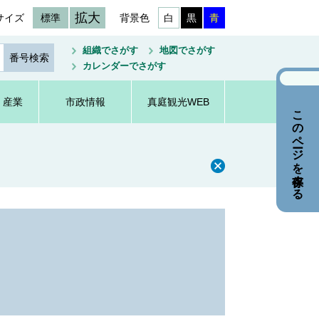
拡大
サイズ
標準
背景色
白
黒
青
組織でさがす
地図でさがす
カレンダーでさがす
・産業
市政情報
真庭観光WEB
このページを保存する