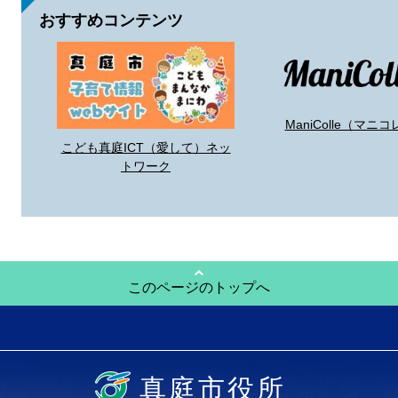
おすすめコンテンツ
ManiColle（マニコ
こども真庭ICT（愛して）ネッ
トワーク
このページのトップへ
真庭市役所