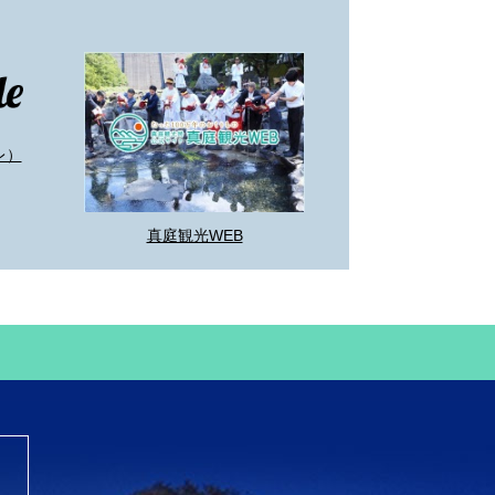
レ）
真庭観光WEB