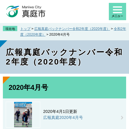
ペ
メ
ー
ニ
ジ
ュ
の
ー
先
を
トップ
>
広報真庭バックナンバー令和2年度（2020年度）
>
令和2年
現在地
頭
飛
度（2020年度）
>
2020年4月号
で
ば
す
し
広報真庭バックナンバー令和
。
て
本
2年度（2020年度）
文
へ
本
文
2020年4月号
2020年4月1日更新
広報真庭2020年4月号