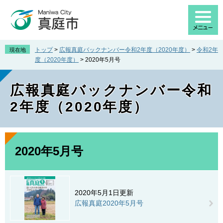
ペ
メ
ー
ニ
ジ
ュ
の
ー
先
を
トップ
>
広報真庭バックナンバー令和2年度（2020年度）
>
令和2年
現在地
頭
飛
度（2020年度）
>
2020年5月号
で
ば
す
し
広報真庭バックナンバー令和
。
て
本
2年度（2020年度）
文
へ
本
文
2020年5月号
2020年5月1日更新
広報真庭2020年5月号