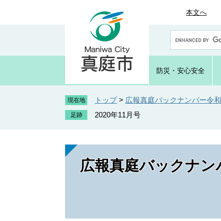
ペ
メ
本文へ
ー
ニ
ジ
ュ
G
の
ー
o
先
を
o
頭
飛
g
防災・
安心安全
で
ば
l
e
す
し
カ
トップ
>
広報真庭バックナンバー令和2
。
て
現在地
ス
本
2020年11月号
タ
文
ム
へ
検
索
広報真庭バックナンバ