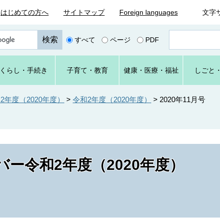
はじめての方へ
サイトマップ
Foreign languages
文字
ペ
すべて
ページ
PDF
ー
ジ
番
くらし
・手続き
子育て
・教育
健康・
医療・
福祉
しごと
号
を
入
年度（2020年度）
>
令和2年度（2020年度）
>
2020年11月号
力
ー令和2年度（2020年度）