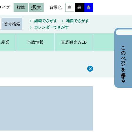
拡大
サイズ
標準
背景色
白
黒
青
組織でさがす
地図でさがす
カレンダーでさがす
・産業
市政情報
真庭観光WEB
このページを保存する