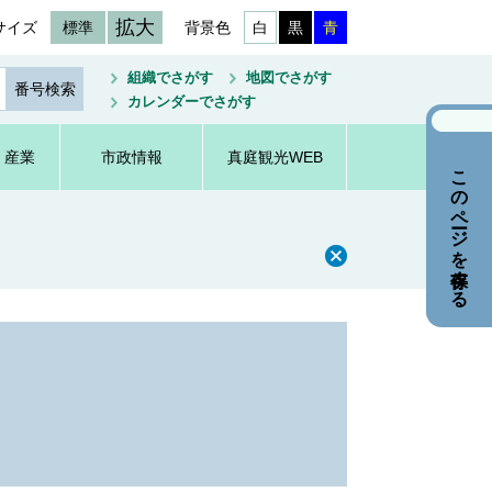
拡大
サイズ
標準
背景色
白
黒
青
組織でさがす
地図でさがす
カレンダーでさがす
・産業
市政情報
真庭観光WEB
このページを保存する