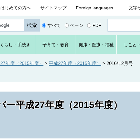
はじめての方へ
サイトマップ
Foreign languages
文字
ペ
すべて
ページ
PDF
ー
ジ
番
くらし
・手続き
子育て
・教育
健康・
医療・
福祉
しごと
号
を
入
7年度（2015年度）
>
平成27年度（2015年度）
>
2016年2月号
力
ー平成27年度（2015年度）