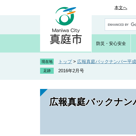
ペ
メ
本文へ
ー
ニ
ジ
ュ
G
の
ー
o
先
を
o
頭
飛
g
防災・
安心安全
で
ば
l
e
す
し
カ
トップ
>
広報真庭バックナンバー平成2
。
て
現在地
ス
本
2016年2月号
タ
文
ム
へ
検
索
広報真庭バックナンバ