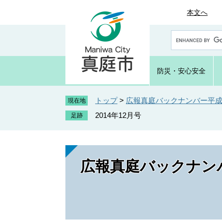
ペ
メ
本文へ
ー
ニ
ジ
ュ
G
の
ー
o
先
を
o
頭
飛
g
防災・
安心安全
で
ば
l
e
す
し
カ
トップ
>
広報真庭バックナンバー平成2
。
て
現在地
ス
本
2014年12月号
タ
文
ム
へ
検
索
広報真庭バックナンバ