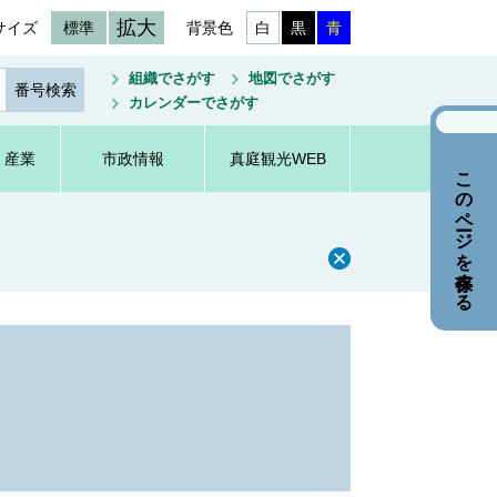
拡大
サイズ
標準
背景色
白
黒
青
組織でさがす
地図でさがす
カレンダーでさがす
・産業
市政情報
真庭観光WEB
このページを保存する