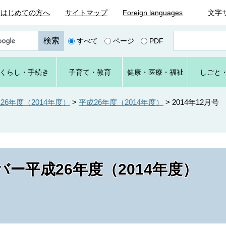
はじめての方へ
サイトマップ
Foreign languages
文字
ペ
すべて
ページ
PDF
ー
ジ
番
くらし
・手続き
子育て
・教育
健康・
医療・
福祉
しごと
号
を
入
6年度（2014年度）
>
平成26年度（2014年度）
>
2014年12月号
力
ー平成26年度（2014年度）