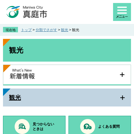
ペ
メ
ー
ニ
ジ
ュ
の
ー
先
を
トップ
>
分類でさがす
>
観光
>
観光
現在地
頭
飛
で
ば
本
す
し
文
観光
。
て
本
文
へ
観光
見つからない
よくある質問
ときは