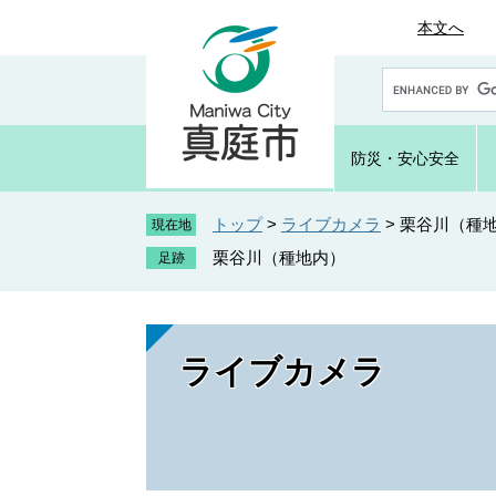
ペ
メ
本文へ
ー
ニ
ジ
ュ
G
の
ー
o
先
を
o
頭
飛
g
防災・
安心安全
で
ば
l
e
す
し
カ
トップ
>
ライブカメラ
>
栗谷川（種
。
て
現在地
ス
本
栗谷川（種地内）
タ
文
ム
へ
検
索
ライブカメラ