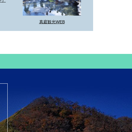
レ）
真庭観光WEB