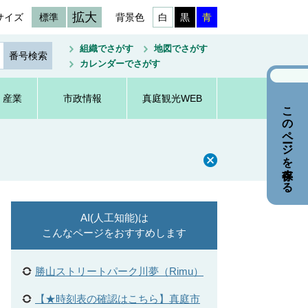
拡大
サイズ
標準
背景色
白
黒
青
組織でさがす
地図でさがす
カレンダーでさがす
・産業
市政情報
真庭観光WEB
このページを保存する
AI(人工知能)は
こんなページをおすすめします
勝山ストリートパーク川夢（Rimu）
【★時刻表の確認はこちら】真庭市