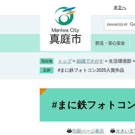
ペ
メ
本文へ
ー
ニ
ジ
ュ
G
の
ー
o
先
を
o
頭
飛
g
防災・
安心安全
で
ば
l
e
す
し
カ
トップ
>
組織でさがす
>
生活環境部
。
て
現在地
ス
本
#まに鉄フォトコン2025入賞作品
タ
文
ム
へ
検
索
本
文
#まに鉄フォトコン
印刷ページ表示
大きい文