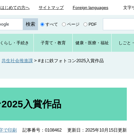
はじめての方へ
サイトマップ
Foreign languages
文字
ペ
すべて
ページ
PDF
ー
ジ
番
くらし
・手続き
子育て
・教育
健康・
医療・
福祉
しごと
号
を
入
>
共生社会推進課
>
#まに鉄フォトコン2025入賞作品
力
2025入賞作品
記事番号：0108462
更新日：2025年10月15日更新
字で印刷