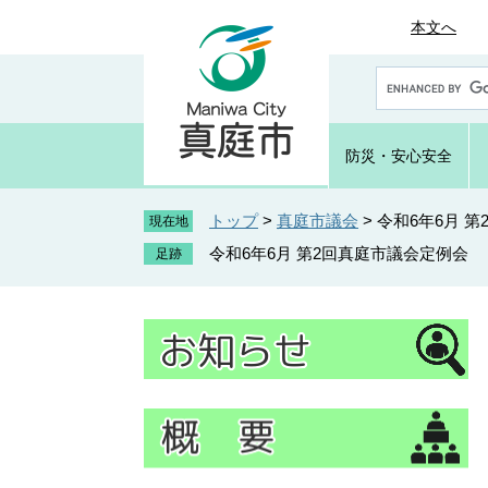
ペ
メ
本文へ
ー
ニ
ジ
ュ
G
の
ー
o
先
を
o
頭
飛
g
防災・
安心安全
で
ば
l
e
す
し
カ
トップ
>
真庭市議会
>
令和6年6月 
。
て
現在地
ス
本
令和6年6月 第2回真庭市議会定例会
タ
文
ム
へ
検
索