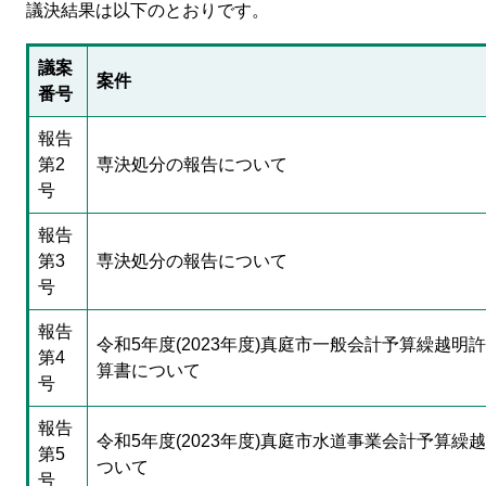
議決結果は以下のとおりです。
議案
案件
番号
報告
第2
専決処分の報告について
号
報告
第3
専決処分の報告について
号
報告
令和5年度(2023年度)真庭市一般会計予算繰越明
第4
算書について
号
報告
令和5年度(2023年度)真庭市水道事業会計予算繰
第5
ついて
号