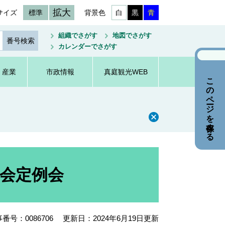
拡大
サイズ
標準
背景色
白
黒
青
組織でさがす
地図でさがす
カレンダーでさがす
・産業
市政情報
真庭観光WEB
このページを保存する
議会定例会
番号：0086706
更新日：2024年6月19日更新