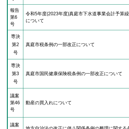
報告
令和5年度(2023年度)真庭市下水道事業会計予算
第6
について
号
専決
第2
真庭市税条例の一部改正について
号
専決
第3
真庭市国民健康保険税条例の一部改正について
号
議案
第46
動産の買入れについて
号
議案
地方自治法の改正に伴う関係条例の整理に関する