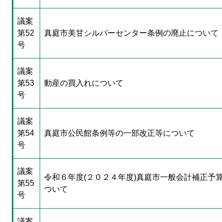
議案
第52
真庭市美甘シルバーセンター条例の廃止について
号
議案
第53
動産の買入れについて
号
議案
第54
真庭市公民館条例等の一部改正等について
号
議案
令和６年度(２０２４年度)真庭市一般会計補正予算
第55
ついて
号
議案