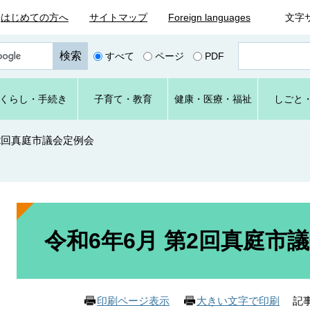
はじめての方へ
サイトマップ
Foreign languages
文字
ペ
すべて
ページ
PDF
ー
ジ
番
くらし
・手続き
子育て
・教育
健康・
医療・
福祉
しごと
号
を
入
第2回真庭市議会定例会
力
本
文
令和6年6月 第2回真庭市
記事
印刷ページ表示
大きい文字で印刷