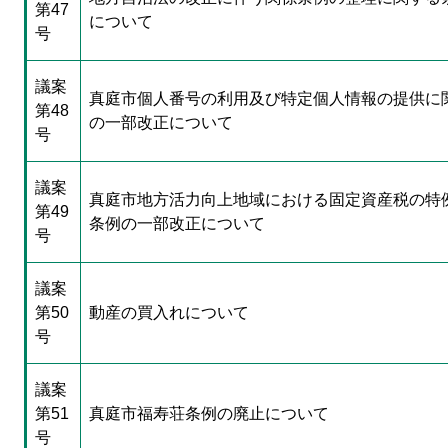
第47
について
号
議案
真庭市個人番号の利用及び特定個人情報の提供に
第48
の一部改正について
号
議案
真庭市地方活力向上地域における固定資産税の特
第49
条例の一部改正について
号
議案
第50
動産の買入れについて
号
議案
第51
真庭市福寿荘条例の廃止について
号