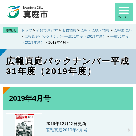
ペ
メ
ー
ニ
ジ
ュ
の
ー
先
を
トップ
>
分類でさがす
>
市政情報
>
広報・広聴・情報
>
広報まにわ
現在地
頭
飛
>
広報真庭バックナンバー平成31年度（2019年度）
>
平成31年度
で
ば
（2019年度）
>
2019年4月号
す
し
。
て
広報真庭バックナンバー平成
本
文
31年度（2019年度）
へ
本
文
2019年4月号
2019年12月12日更新
広報真庭2019年4月号