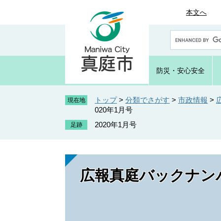
ペ
メ
本文へ
ー
ニ
ジ
ュ
G
の
ー
o
先
を
o
頭
飛
g
防災・
安心安全
で
ば
l
e
す
し
カ
トップ
>
分類でさがす
>
市政情報
>
。
て
現在地
ス
020年1月号
本
タ
文
2020年1月号
ム
へ
検
索
広報真庭バックナンバ