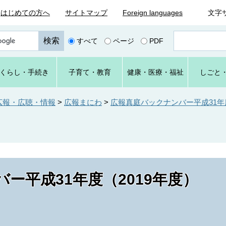
はじめての方へ
サイトマップ
Foreign languages
文字
ペ
すべて
ページ
PDF
ー
ジ
番
くらし
・手続き
子育て
・教育
健康・
医療・
福祉
しごと
号
を
入
広報・広聴・情報
>
広報まにわ
>
広報真庭バックナンバー平成31年度
力
ー平成31年度（2019年度）