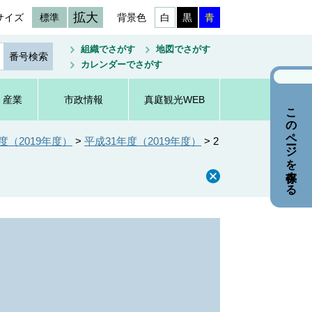
拡大
サイズ
標準
背景色
白
黒
青
組織でさがす
地図でさがす
カレンダーでさがす
・産業
市政情報
真庭観光WEB
このページを保存する
（2019年度）
>
平成31年度（2019年度）
>
2