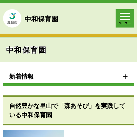
ペ
メ
ー
ニ
ジ
ュ
中和保育園
の
ー
先
を
頭
飛
で
ば
す
し
中和保育園
。
て
本
文
本
へ
文
新着情報
自然豊かな里山で「森あそび」を実践して
いる中和保育園