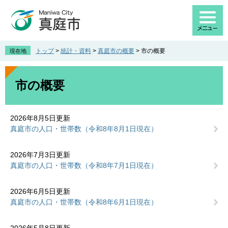
ペ
メ
ー
ニ
ジ
ュ
の
ー
先
を
トップ
>
統計・資料
>
真庭市の概要
>
市の概要
現在地
頭
飛
で
ば
本
す
し
文
市の概要
。
て
本
文
2026年8月5日更新
へ
真庭市の人口・世帯数（令和8年8月1日現在）
2026年7月3日更新
真庭市の人口・世帯数（令和8年7月1日現在）
2026年6月5日更新
真庭市の人口・世帯数（令和8年6月1日現在）