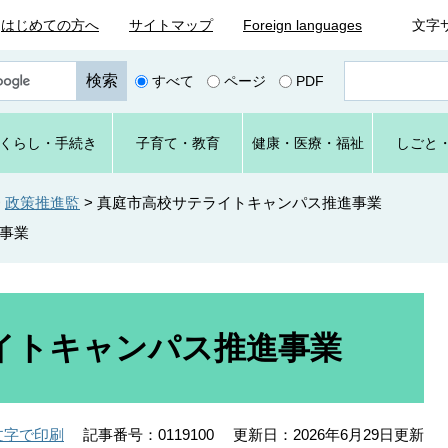
はじめての方へ
サイトマップ
Foreign languages
文字
ペ
すべて
ページ
PDF
ー
ジ
番
くらし
・手続き
子育て
・教育
健康・
医療・
福祉
しごと
号
を
入
>
政策推進監
>
真庭市高校サテライトキャンパス推進事業
力
事業
イトキャンパス推進事業
記事番号：0119100
更新日：2026年6月29日更新
文字で印刷