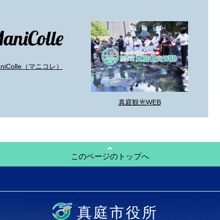
aniColle（マニコレ）
真庭観光WEB
このページのトップへ
真庭市役所