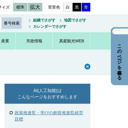
拡大
サイズ
標準
背景色
白
黒
青
組織でさがす
地図でさがす
カレンダーでさがす
・産業
市政情報
真庭観光WEB
このページを保存する
AI(人工知能)は
こんなページをおすすめします
政策推進監・学びの創造推進監経営
目標