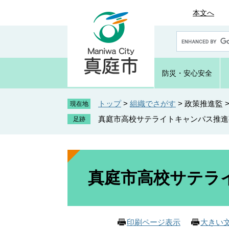
ペ
メ
本文へ
ー
ニ
ジ
ュ
G
の
ー
o
先
を
o
頭
飛
g
防災・
安心安全
で
ば
l
e
す
し
カ
トップ
>
組織でさがす
>
政策推進監
。
て
現在地
ス
本
真庭市高校サテライトキャンパス推進
タ
文
ム
へ
検
索
本
文
真庭市高校サテラ
印刷ページ表示
大きい