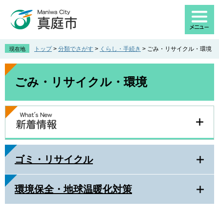
ペ
メ
ー
ニ
ジ
ュ
の
ー
先
を
トップ
>
分類でさがす
>
くらし・手続き
>
ごみ・リサイクル・環境
現在地
頭
飛
で
ば
本
す
し
文
ごみ・リサイクル・環境
。
て
本
文
へ
ゴミ・リサイクル
環境保全・地球温暖化対策