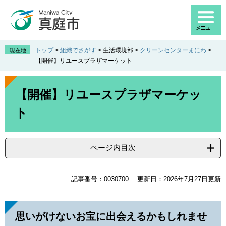
ペ
メ
ー
ニ
ジ
ュ
の
ー
先
を
トップ
>
組織でさがす
>
生活環境部
>
クリーンセンターまにわ
>
現在地
頭
飛
【開催】リユースプラザマーケット
で
ば
す
し
本
。
て
文
【開催】リユースプラザマーケッ
本
ト
文
へ
ページ内目次
記事番号：0030700
更新日：2026年7月27日更新
思いがけないお宝に出会えるかもしれませ