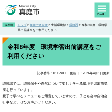
ペ
メ
ー
ニ
ジ
ュ
の
ー
先
を
トップ
>
組織でさがす
>
生活環境部
>
環境課
>
令和8年度 環境学
現在地
頭
飛
習出前講座をご利用ください
で
ば
す
し
本
。
て
文
令和8年度 環境学習出前講座をご
本
利用ください
文
へ
記事番号：0112900
更新日：2026年4月1日更新
環境課では、環境保全や自然について楽しく学べる環境学習出前講
座を行っています。
親子で学べるメニューもご用意していますので、子ども会や自治会
行事など、ぜひお声かけください。