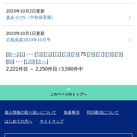
2023年10月2日更新
森あそび5（中和保育園）
2023年10月1日更新
広報真庭2023年10月号
[
前へ
] [
1
] ･･･ [
70
] [
71
] [
72
] [
73
] [
74
] 75 [
76
] [
77
] [
78
] [
79
]
[
80
] ･･･ [
120
] [
次へ
]
2,221件目 ～ 2,250件目 / 3,590件中
このページのトップへ
個人情報の取り扱いについて
免責事項
RSS配信について
はじめての方へ
サイトマップ