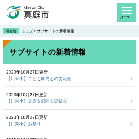
ペ
メ
ー
ニ
ジ
ュ
の
ー
先
を
トップ
>
サブサイトの新着情報
現在地
頭
飛
で
ば
本
す
し
文
サブサイトの新着情報
。
て
本
文
2023年10月27日更新
へ
【川東小】こども園児との交流会
2023年10月27日更新
【川東小】真庭支部陸上記録会
2023年10月27日更新
【川東小】お祭り