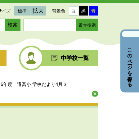
拡大
サイズ
標準
背景色
白
黒
青
ペ
ー
ジ
番
このページを保存する
号
を
中学校一覧
入
力
6年度 遷喬小 学校だより4月３