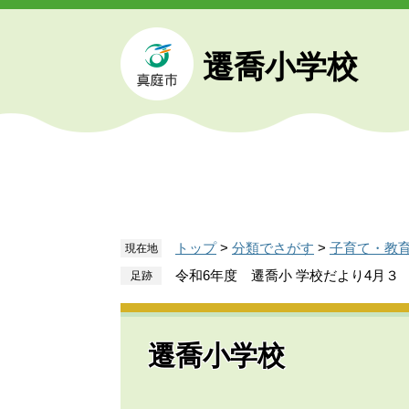
ペ
メ
ー
ニ
ジ
ュ
遷喬小学校
の
ー
先
を
頭
飛
で
ば
す
し
。
て
本
文
トップ
>
分類でさがす
>
子育て・教
現在地
へ
令和6年度 遷喬小 学校だより4月３
遷喬小学校