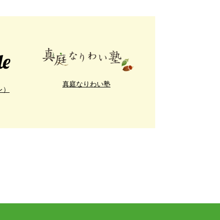
真庭なりわい塾
レ）