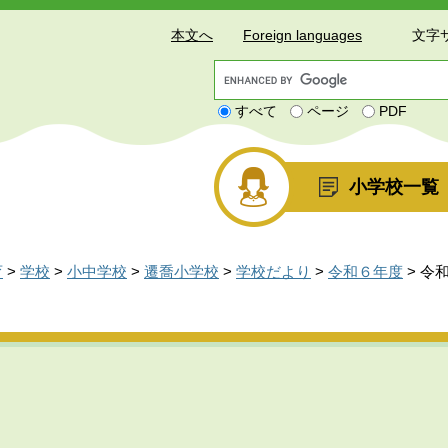
本文へ
Foreign languages
文字
G
o
すべて
ページ
PDF
o
g
l
e
小学校一覧
カ
ス
タ
ム
育
>
学校
>
小中学校
>
遷喬小学校
>
学校だより
>
令和６年度
>
令和
検
索