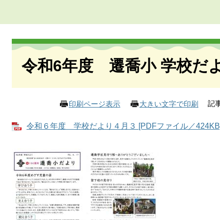
本
文
令和6年度 遷喬小 学校だ
記事
印刷ページ表示
大きい文字で印刷
令和６年度 学校だより４月３ [PDFファイル／424KB