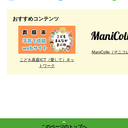
おすすめコンテンツ
ManiColle（マニコ
こども真庭ICT（愛して）ネッ
トワーク
このページのトップへ