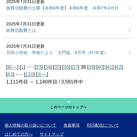
2025年7月31日更新
政務活動費の公開【令和6年度】令和6年度、令和7年4月分
2025年7月31日更新
政務活動費とは
2025年7月31日更新
月田小学校 学校だより「大門坂」8月号（R7年度）
[
前へ
] [
1
] ･･･ [
33
] [
34
] [
35
] [
36
] [
37
] 38 [
39
] [
40
] [
41
] [
42
]
[
43
] ･･･ [
120
] [
次へ
]
1,111件目 ～ 1,140件目 / 3,591件中
このページのトップへ
個人情報の取り扱いについて
免責事項
RSS配信について
はじめての方へ
サイトマップ