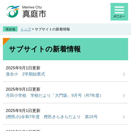
ペ
メ
ー
ニ
ジ
ュ
の
ー
先
を
トップ
>
サブサイトの新着情報
現在地
頭
飛
で
ば
本
す
し
文
サブサイトの新着情報
。
て
本
文
2025年9月1日更新
へ
落合小 2学期始業式
2025年9月1日更新
月田小学校 学校だより「大門坂」9月号（R7年度）
2025年9月1日更新
(樫邑小)令和7年度 樫邑きらきらだより 第15号