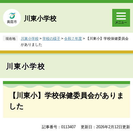
ペ
メ
ー
ニ
ジ
ュ
川東小学校
の
ー
先
を
頭
飛
川東小学校
>
学校の様子
>
令和７年度
>
【川東小】学校保健委員会
現在地
で
ば
がありました
す
し
。
て
本
川東小学校
文
へ
本
文
【川東小】学校保健委員会がありま
した
記事番号：0113407
更新日：2026年2月12日更新