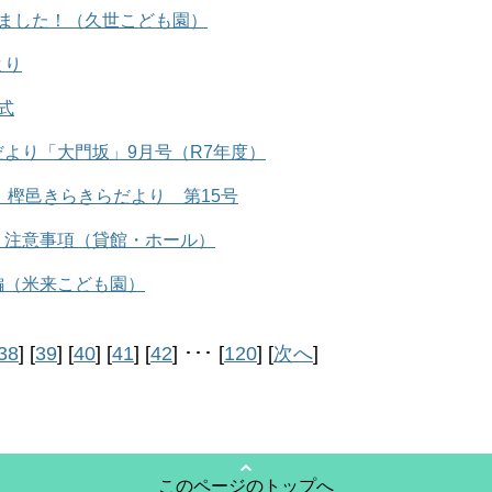
しました！（久世こども園）
より
式
より「大門坂」9月号（R7年度）
度 樫邑きらきらだより 第15号
 注意事項（貸館・ホール）
編（米来こども園）
38
] [
39
] [
40
] [
41
] [
42
] ･･･ [
120
] [
次へ
]
このページのトップへ