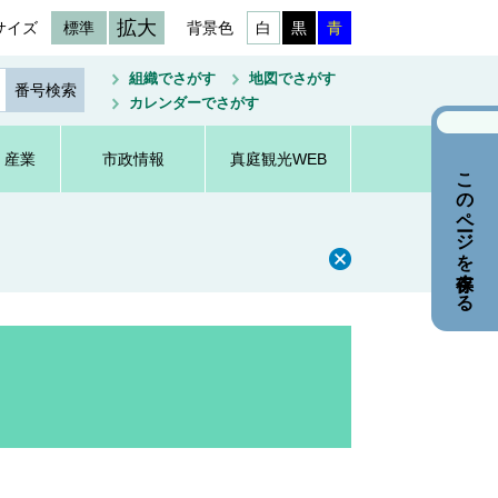
拡大
サイズ
標準
背景色
白
黒
青
組織でさがす
地図でさがす
カレンダーでさがす
・産業
市政情報
真庭観光WEB
このページを保存する