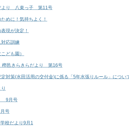
より 八束っ子 第11号
のために！気持ちよく！
の表現が決定！
入対応訓練
世こども園）
度 樫邑きらきらだより 第16号
定対策(水田活用の交付金)に係る「5年水張りルール」につい
より
 9月号
9月号
 学校だより9月1