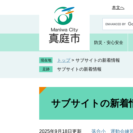
ペ
メ
本文へ
ー
ニ
ジ
ュ
G
の
ー
o
先
を
o
頭
飛
g
防災・
安心安全
で
ば
l
e
す
し
カ
トップ
>
サブサイトの新着情報
。
て
現在地
ス
本
サブサイトの新着情報
タ
文
ム
へ
検
索
本
文
サブサイトの新着
2025年9月18日更新
落合小 運動会練