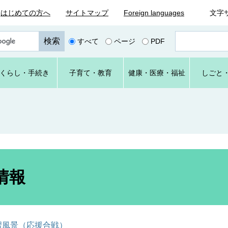
はじめての方へ
サイトマップ
Foreign languages
文字
ペ
すべて
ページ
PDF
ー
ジ
番
くらし
・手続き
子育て
・教育
健康・
医療・
福祉
しごと
号
を
入
力
情報
習風景（応援合戦）