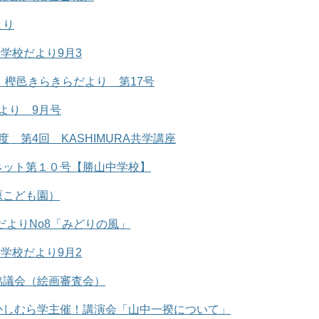
より
 学校だより9月3
度 樫邑きらきらだより 第17号
より 9月号
 第4回 KASHIMURA共学講座
ネット第１０号【勝山中学校】
原こども園）
だよりNo8「みどりの風」
 学校だより9月2
協議会（絵画審査会）
かしむら学主催！講演会「山中一揆について」