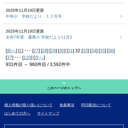
2025年11月19日更新
中和小 学校だより １２月号
2025年11月19日更新
令和7年度 遷喬小 学校だより11月3
[
前へ
] [
1
] ･･･ [
27
] [
28
] [
29
] [
30
] [
31
] 32 [
33
] [
34
] [
35
] [
36
]
[
37
] ･･･ [
120
] [
次へ
]
931件目 ～ 960件目 / 3,592件中
このページのトップへ
個人情報の取り扱いについて
免責事項
RSS配信について
はじめての方へ
サイトマップ