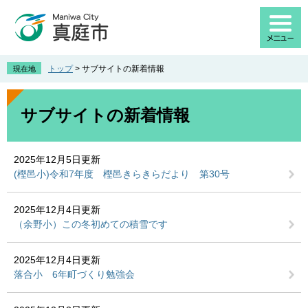
ペ
メ
ー
ニ
ジ
ュ
の
ー
先
を
トップ
>
サブサイトの新着情報
現在地
頭
飛
で
ば
本
す
し
文
サブサイトの新着情報
。
て
本
文
2025年12月5日更新
へ
(樫邑小)令和7年度 樫邑きらきらだより 第30号
2025年12月4日更新
（余野小）この冬初めての積雪です
2025年12月4日更新
落合小 6年町づくり勉強会