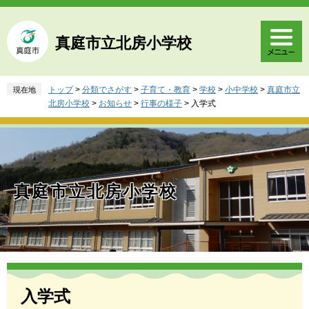
ペ
メ
ー
ニ
ジ
ュ
真庭市立北房小学校
の
ー
先
を
頭
飛
トップ
>
分類でさがす
>
子育て・教育
>
学校
>
小中学校
>
真庭市立
現在地
で
ば
北房小学校
>
お知らせ
>
行事の様子
>
入学式
す
し
。
て
本
文
へ
真庭市立北房小学校
本
文
入学式