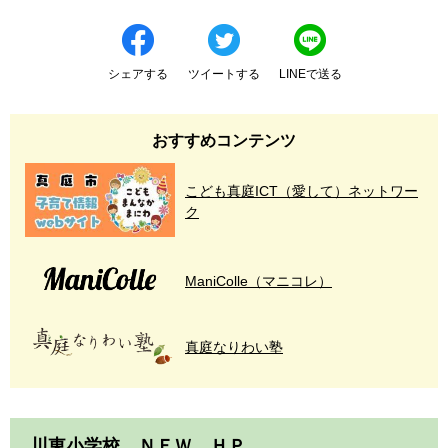
シェアする
ツイートする
LINEで送る
おすすめコンテンツ
こども真庭ICT（愛して）ネットワー
ク
ManiColle（マニコレ）
真庭なりわい塾
川東小学校 ＮＥＷ ＨＰ