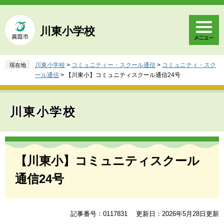
ペ
メ
ー
ニ
ジ
ュ
川東小学校
の
ー
先
を
頭
飛
川東小学校
>
コミュニティー・スクール通信
>
コミュニティ・スク
現在地
で
ば
ール通信
>
【川東小】コミュニティスクール通信24号
す
し
。
て
本
川東小学校
文
へ
本
文
【川東小】コミュニティスクール
通信24号
記事番号：0117831
更新日：2026年5月28日更新