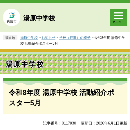
ペ
メ
ー
ニ
ジ
ュ
湯原中学校
の
ー
先
を
頭
飛
湯原中学校
>
お知らせ
>
学校（行事）の様子
>
令和8年度 湯原中学
現在地
で
ば
校 活動紹介ポスター5月
す
し
。
て
本
湯原中学校
文
へ
本
文
令和8年度 湯原中学校 活動紹介ポ
スター5月
記事番号：0117930
更新日：2026年6月1日更新