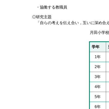
・協働する教職員
◎研究主題
「自らの考えを伝え合い，互いに深め合え
月田小学校
学年
1年
2年
3年
4年
5年
6年