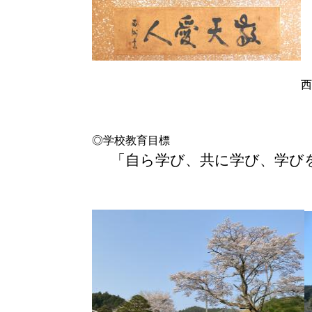
西郷隆盛
◎学校教育目標
「自ら学び、共に学び、学び