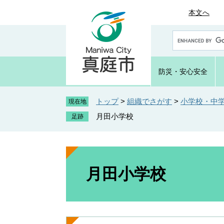
ペ
メ
本文へ
ー
ニ
ジ
ュ
G
の
ー
o
先
を
o
頭
飛
g
防災・
安心安全
で
ば
l
e
す
し
カ
トップ
>
組織でさがす
>
小学校・中
。
て
現在地
ス
本
月田小学校
タ
文
ム
へ
検
索
本
文
月田小学校