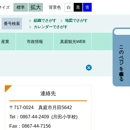
拡大
サイズ
標準
背景色
白
黒
青
組織でさがす
地図でさがす
カレンダーでさがす
・産業
市政情報
真庭観光WEB
このページを保存する
連絡先
〒717-0024 真庭市月田5642
Tel：0867-44-2409
月田小学校
Fax：0867-44-7156