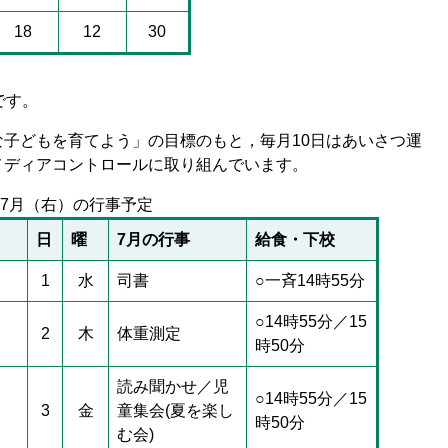
18
12
30
です。
子どもを育てよう」の目標のもと，毎月10日はあいさつ運
メディアコントロールに取り組んでいます。
・7月（右）の行事予定
日
曜
7月の行事
給食・下校
1
水
司書
○一斉14時55分
○14時55分／15
2
木
体重測定
時50分
読み聞かせ／児
○14時55分／15
3
金
童集会(夏を楽し
時50分
む会)