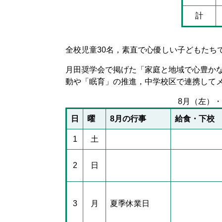
計
全校児童30名，素直で心優しい子どもたち
月田奨学会で掲げた「家庭と地域で心豊かな
動や「眠育」の推進，中学校区で連携して
8月（左）
日
曜
8月の行事
給食・下校
1
土
2
日
3
月
夏季休業日