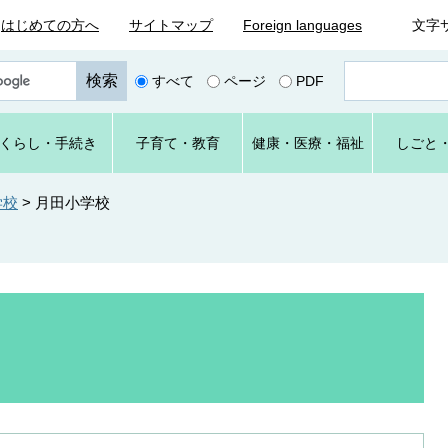
はじめての方へ
サイトマップ
Foreign languages
文字
ペ
すべて
ページ
PDF
ー
ジ
番
くらし
・手続き
子育て
・教育
健康・
医療・
福祉
しごと
号
を
入
学校
>
月田小学校
力