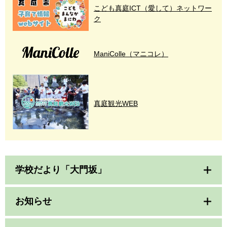
こども真庭ICT（愛して）ネットワー
ク
ManiColle（マニコレ）
真庭観光WEB
学校だより「大門坂」
お知らせ