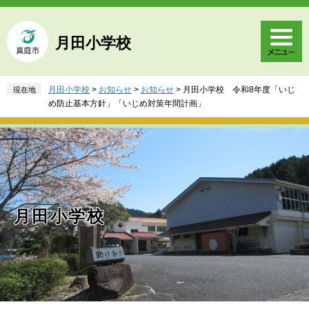
ペ
メ
ー
ニ
ジ
ュ
月田小学校
の
ー
先
を
頭
飛
月田小学校
>
お知らせ
>
お知らせ
>
月田小学校 令和8年度「いじ
現在地
で
ば
め防止基本方針」「いじめ対策年間計画」
す
し
。
て
本
文
へ
月田小学校