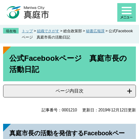
ペ
メ
ー
ニ
ジ
ュ
の
ー
先
を
トップ
>
組織でさがす
>
総合政策部
>
秘書広報課
>
公式Facebook
現在地
頭
飛
ページ 真庭市長の活動日記
で
ば
す
し
本
。
て
文
公式Facebookページ 真庭市長の
本
活動日記
文
へ
ページ内目次
記事番号：0001210
更新日：2019年12月12日更新
真庭市長の活動を発信するFacebookペー