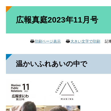
本
文
広報真庭2023年11月号
記事
印刷ページ表示
大きい文字で印刷
温かいふれあいの中で