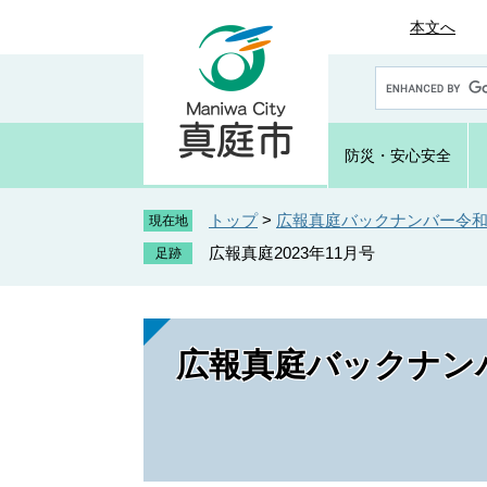
ペ
メ
本文へ
ー
ニ
ジ
ュ
G
の
ー
o
先
を
o
頭
飛
g
防災・
安心安全
で
ば
l
e
す
し
カ
トップ
>
広報真庭バックナンバー令和5
。
て
現在地
ス
本
広報真庭2023年11月号
タ
文
ム
へ
検
索
広報真庭バックナンバ