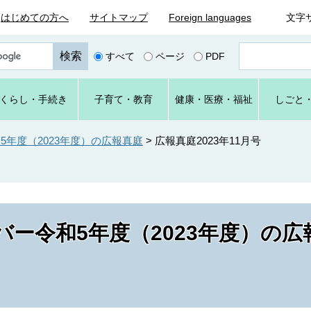
はじめての方へ
サイトマップ
Foreign languages
文字
ペ
すべて
ページ
PDF
ー
ジ
番
くらし
・手続き
子育て
・教育
健康・
医療・
福祉
しごと
号
を
入
年度（2023年度）の広報真庭
>
広報真庭2023年11月号
力
ー令和5年度（2023年度）の広