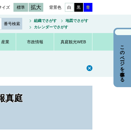
拡大
サイズ
標準
背景色
白
黒
青
組織でさがす
地図でさがす
カレンダーでさがす
・産業
市政情報
真庭観光WEB
このページを保存する
報真庭