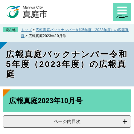
ペ
メ
ー
ニ
ジ
ュ
の
ー
先
を
トップ
>
広報真庭バックナンバー令和5年度（2023年度）の広報真
現在地
頭
飛
庭
>
広報真庭2023年10月号
で
ば
す
し
広報真庭バックナンバー令和
。
て
本
5年度（2023年度）の広報真
文
庭
へ
本
文
広報真庭2023年10月号
ページ内目次