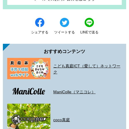
シェアする
ツイートする
LINEで送る
おすすめコンテンツ
こども真庭ICT（愛して）ネットワー
ク
ManiColle（マニコレ）
coco真庭