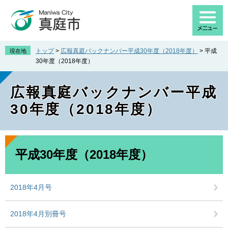
ペ
メ
ー
ニ
ジ
ュ
の
ー
先
を
トップ
>
広報真庭バックナンバー平成30年度（2018年度）
>
平成
現在地
頭
飛
30年度（2018年度）
で
ば
す
し
広報真庭バックナンバー平成
。
て
本
30年度（2018年度）
文
へ
本
文
平成30年度（2018年度）
2018年4月号
2018年4月別冊号