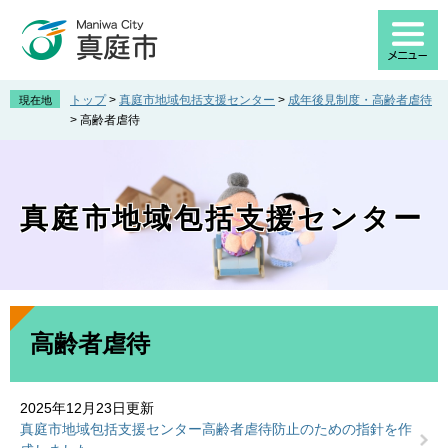
ペ
メ
ー
ニ
ジ
ュ
の
ー
先
を
トップ
>
真庭市地域包括支援センター
>
成年後見制度・高齢者虐待
現在地
頭
飛
>
高齢者虐待
で
ば
す
し
。
て
本
真庭市地域包括支援センター
文
へ
本
文
高齢者虐待
2025年12月23日更新
真庭市地域包括支援センター高齢者虐待防止のための指針を作