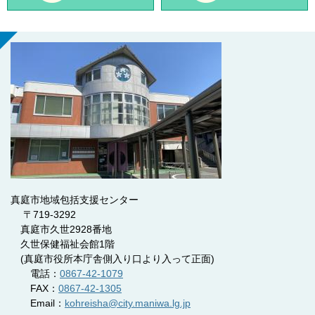
真庭市地域包括支援センター
〒719-3292
真庭市久世2928番地
久世保健福祉会館1階
(真庭市役所本庁舎側入り口より入って正面)
電話：
0867-42-1079
FAX：
0867-42-1305
Email：
kohreisha@city.maniwa.lg.jp