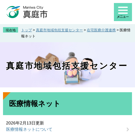
ペ
メ
ー
ニ
ジ
ュ
の
ー
先
を
トップ
>
真庭市地域包括支援センター
>
在宅医療介護連携
>
医療情
現在地
頭
飛
報ネット
で
ば
す
し
。
て
本
真庭市地域包括支援センター
文
へ
本
文
医療情報ネット
2026年2月13日更新
医療情報ネットについて