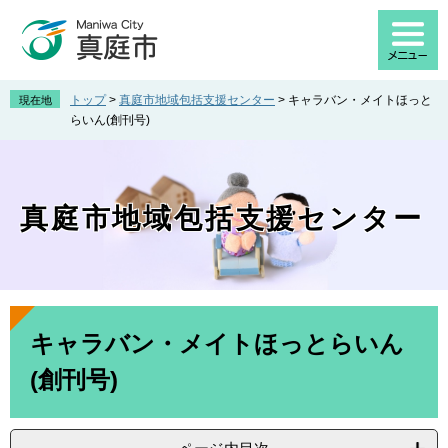
ペ
メ
ー
ニ
ジ
ュ
の
ー
先
を
トップ
>
真庭市地域包括支援センター
>
キャラバン・メイトほっと
現在地
頭
飛
らいん(創刊号)
で
ば
す
し
。
て
本
真庭市地域包括支援センター
文
へ
本
文
キャラバン・メイトほっとらいん
(創刊号)