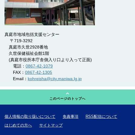
真庭市地域包括支援センター
〒719-3292
真庭市久世2928番地
久世保健福祉会館1階
(真庭市役所本庁舎側入り口より入って正面)
電話：
0867-42-1079
FAX：
0867-42-1305
Email：
kohreisha@city.maniwa.lg.jp
このページのトップへ
個人情報の取り扱いについて
免責事項
RSS配信について
はじめての方へ
サイトマップ