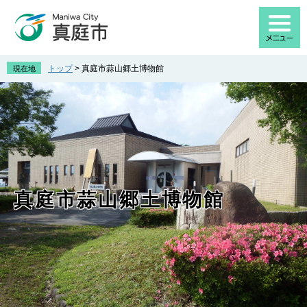
ペ
メ
ー
ニ
ジ
ュ
の
ー
先
を
トップ
>
真庭市蒜山郷土博物館
現在地
頭
飛
で
ば
す
し
。
て
本
文
へ
真庭市蒜山郷土博物館