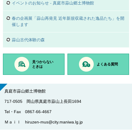
イベントのお知らせ - 真庭市蒜山郷土博物館
春の企画展「蒜山再発見 近年新規収蔵された逸品たち」を開
催します
蒜山古代体験の森
見つからない
よくある質問
ときは
真庭市蒜山郷土博物館
717-0505 岡山県真庭市蒜山上長田1694
Tel・Fax 0867-66-4667
Ｍａｉｌ hiruzen-mus@city.maniwa.lg.jp